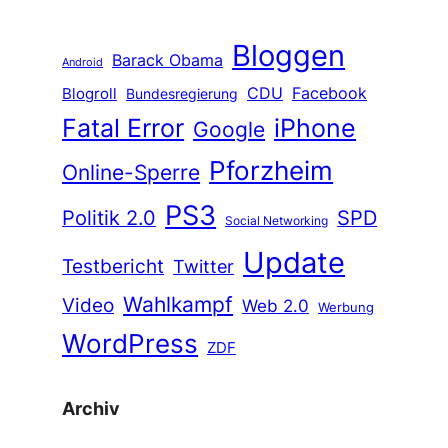
Bloggen
Barack Obama
Android
CDU
Facebook
Blogroll
Bundesregierung
Fatal Error
iPhone
Google
Pforzheim
Online-Sperre
PS3
Politik 2.0
SPD
Social Networking
Update
Testbericht
Twitter
Wahlkampf
Video
Web 2.0
Werbung
WordPress
ZDF
Archiv