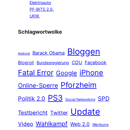
Elektroauto
PF-BITS 2.0.
UKW.
Schlagwortwolke
Bloggen
Barack Obama
Android
CDU
Facebook
Blogroll
Bundesregierung
Fatal Error
iPhone
Google
Pforzheim
Online-Sperre
PS3
Politik 2.0
SPD
Social Networking
Update
Testbericht
Twitter
Wahlkampf
Video
Web 2.0
Werbung