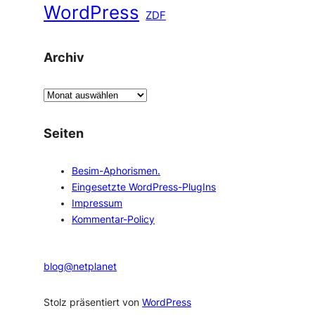
WordPress
ZDF
Archiv
A
r
c
Seiten
h
i
Besim-Aphorismen.
v
Eingesetzte WordPress-PlugIns
Impressum
Kommentar-Policy
blog@netplanet
Stolz präsentiert von
WordPress