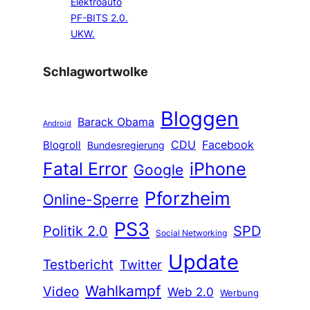
Elektroauto
PF-BITS 2.0.
UKW.
Schlagwortwolke
Bloggen
Barack Obama
Android
CDU
Facebook
Blogroll
Bundesregierung
Fatal Error
iPhone
Google
Pforzheim
Online-Sperre
PS3
Politik 2.0
SPD
Social Networking
Update
Testbericht
Twitter
Wahlkampf
Video
Web 2.0
Werbung