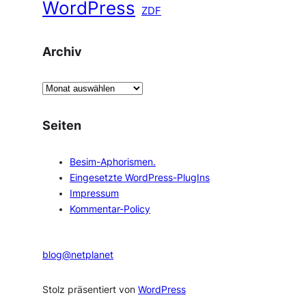
WordPress
ZDF
Archiv
A
r
c
Seiten
h
i
Besim-Aphorismen.
v
Eingesetzte WordPress-PlugIns
Impressum
Kommentar-Policy
blog@netplanet
Stolz präsentiert von
WordPress