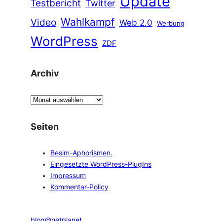
Update
Testbericht
Twitter
Wahlkampf
Video
Web 2.0
Werbung
WordPress
ZDF
Archiv
A
r
c
Seiten
h
i
Besim-Aphorismen.
v
Eingesetzte WordPress-PlugIns
Impressum
Kommentar-Policy
blog@netplanet