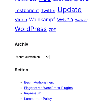
Update
Testbericht
Twitter
Wahlkampf
Video
Web 2.0
Werbung
WordPress
ZDF
Archiv
A
r
c
Seiten
h
i
Besim-Aphorismen.
v
Eingesetzte WordPress-PlugIns
Impressum
Kommentar-Policy