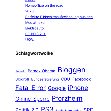
Homeoffice on the road
2023
Perfekte Bildschirmaufzeichnung aus den
Mediatheken
Elektroauto
PF-BITS 2.0.
UKW.
Schlagwortwolke
Bloggen
Barack Obama
Android
CDU
Facebook
Blogroll
Bundesregierung
Fatal Error
iPhone
Google
Pforzheim
Online-Sperre
PS3
Politik 2.0
SPD
Social Networking