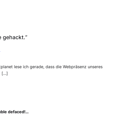
 gehackt.“
m
etplanet lese ich gerade, dass die Webpräsenz unseres
 […]
uble defaced!…