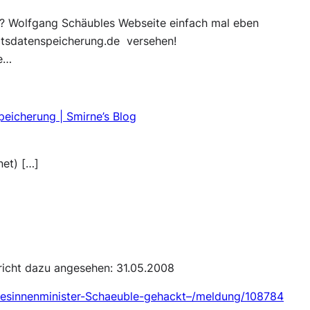
n? Wolfgang Schäubles Webseite einfach mal eben
atsdatenspeicherung.de versehen!
ne…
peicherung | Smirne’s Blog
et) […]
richt dazu angesehen: 31.05.2008
desinnenminister-Schaeuble-gehackt–/meldung/108784