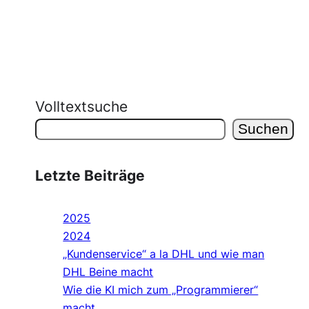
Volltextsuche
Suchen
Letzte Beiträge
2025
2024
„Kundenservice“ a la DHL und wie man
DHL Beine macht
Wie die KI mich zum „Programmierer“
macht