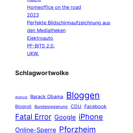
Homeoffice on the road
2023
Perfekte Bildschirmaufzeichnung aus
den Mediatheken
Elektroauto
PF-BITS 2.0.
UKW.
Schlagwortwolke
Bloggen
Barack Obama
Android
CDU
Facebook
Blogroll
Bundesregierung
Fatal Error
iPhone
Google
Pforzheim
Online-Sperre