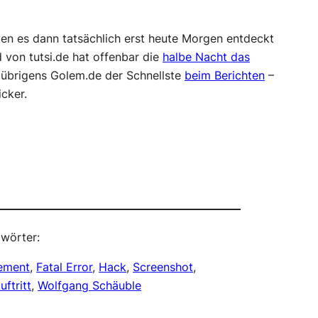
n es dann tatsächlich erst heute Morgen entdeckt
 von tutsi.de hat offenbar die
halbe Nacht das
 übrigens Golem.de der Schnellste
beim Berichten
–
cker.
wörter:
ement
, 
Fatal Error
, 
Hack
, 
Screenshot
, 
ftritt
, 
Wolfgang Schäuble