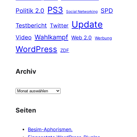
PS3
Politik 2.0
SPD
Social Networking
Update
Testbericht
Twitter
Wahlkampf
Video
Web 2.0
Werbung
WordPress
ZDF
Archiv
A
r
c
Seiten
h
i
Besim-Aphorismen.
v