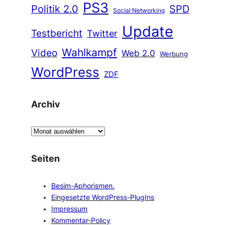
PS3
Politik 2.0
SPD
Social Networking
Update
Testbericht
Twitter
Wahlkampf
Video
Web 2.0
Werbung
WordPress
ZDF
Archiv
A
r
c
Seiten
h
i
Besim-Aphorismen.
v
Eingesetzte WordPress-PlugIns
Impressum
Kommentar-Policy