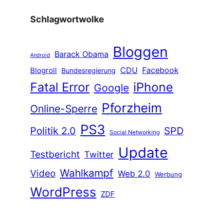
Schlagwortwolke
Bloggen
Barack Obama
Android
CDU
Facebook
Blogroll
Bundesregierung
Fatal Error
iPhone
Google
Pforzheim
Online-Sperre
PS3
Politik 2.0
SPD
Social Networking
Update
Testbericht
Twitter
Wahlkampf
Video
Web 2.0
Werbung
WordPress
ZDF