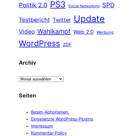
PS3
Politik 2.0
SPD
Social Networking
Update
Testbericht
Twitter
Wahlkampf
Video
Web 2.0
Werbung
WordPress
ZDF
Archiv
A
r
c
Seiten
h
i
Besim-Aphorismen.
v
Eingesetzte WordPress-PlugIns
Impressum
Kommentar-Policy