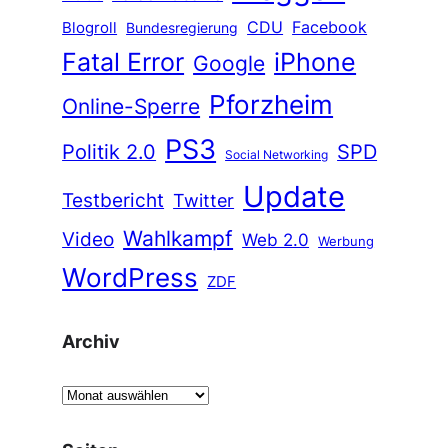
CDU
Facebook
Blogroll
Bundesregierung
Fatal Error
iPhone
Google
Pforzheim
Online-Sperre
PS3
Politik 2.0
SPD
Social Networking
Update
Testbericht
Twitter
Wahlkampf
Video
Web 2.0
Werbung
WordPress
ZDF
Archiv
A
r
c