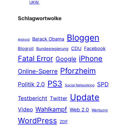
UKW.
Schlagwortwolke
Bloggen
Barack Obama
Android
CDU
Facebook
Blogroll
Bundesregierung
Fatal Error
iPhone
Google
Pforzheim
Online-Sperre
PS3
Politik 2.0
SPD
Social Networking
Update
Testbericht
Twitter
Wahlkampf
Video
Web 2.0
Werbung
WordPress
ZDF