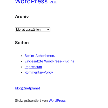
WordPress
ZDF
Archiv
A
r
c
Seiten
h
i
Besim-Aphorismen.
v
Eingesetzte WordPress-PlugIns
Impressum
Kommentar-Policy
blog@netplanet
Stolz präsentiert von
WordPress