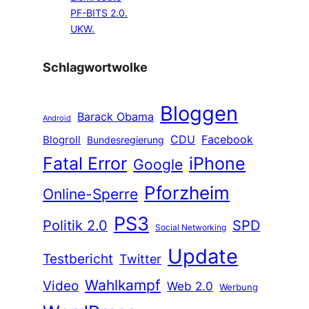
PF-BITS 2.0.
UKW.
Schlagwortwolke
Bloggen
Barack Obama
Android
CDU
Facebook
Blogroll
Bundesregierung
Fatal Error
iPhone
Google
Pforzheim
Online-Sperre
PS3
Politik 2.0
SPD
Social Networking
Update
Testbericht
Twitter
Wahlkampf
Video
Web 2.0
Werbung