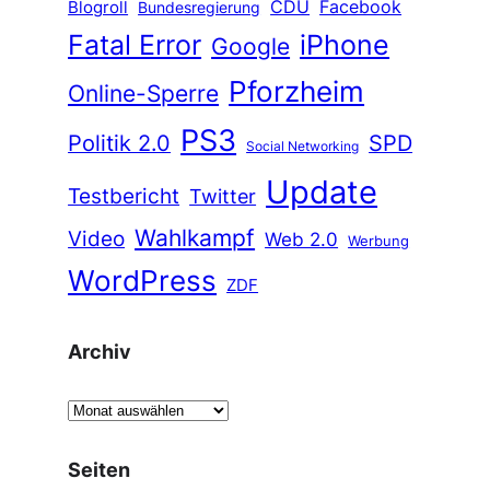
CDU
Facebook
Blogroll
Bundesregierung
Fatal Error
iPhone
Google
Pforzheim
Online-Sperre
PS3
Politik 2.0
SPD
Social Networking
Update
Testbericht
Twitter
Wahlkampf
Video
Web 2.0
Werbung
WordPress
ZDF
Archiv
A
r
c
Seiten
h