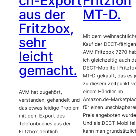
ch-Export
Fritzfon
aus der
MT-D.
Fritzbox,
Mit dem weihnachtlich
sehr
Kauf der DECT-fähige
leicht
AVM Fritzbox 7270 ha
ich gleichzeitig auch d
gemacht.
DECT-Mobilteil Fritzfo
MT-D gekauft, das es j
zu diesem Zeitpunkt v
einem Händler im
AVM hat zugehört,
Amazon.de-Marketpla
verstanden, gehandelt und
für einen unschlagbare
das etwas leidige Problem
Preis angeboten wurde
mit dem Export des
Und als DECT-Mobiltei
Telefonbuches aus der
kann man grundsätzlic
Fritzbox deutlich