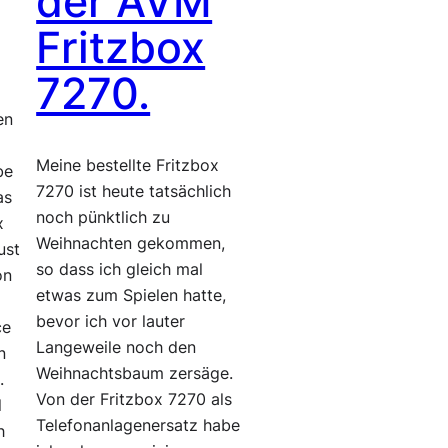
der AVM
Fritzbox
7270.
en
n
Meine bestellte Fritzbox
be
7270 ist heute tatsächlich
as
noch pünktlich zu
x
Weihnachten gekommen,
ust
so dass ich gleich mal
on
etwas zum Spielen hatte,
bevor ich vor lauter
ce
Langeweile noch den
n
Weihnachtsbaum zersäge.
.
Von der Fritzbox 7270 als
l
Telefonanlagenersatz habe
h