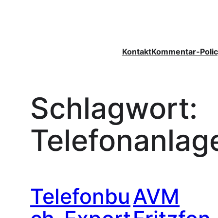
Zum
Inhalt
springen
Kontakt
Kommentar-Polic
Schlagwort:
Telefonanlag
Telefonbu
AVM