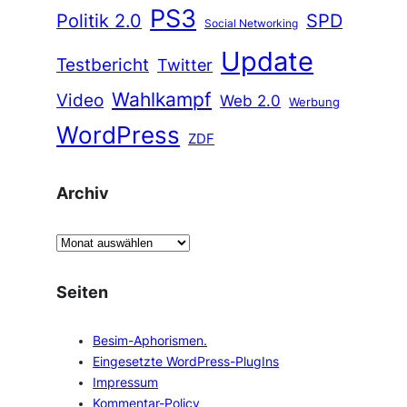
PS3
Politik 2.0
SPD
Social Networking
Update
Testbericht
Twitter
Wahlkampf
Video
Web 2.0
Werbung
WordPress
ZDF
Archiv
A
r
c
Seiten
h
i
Besim-Aphorismen.
v
Eingesetzte WordPress-PlugIns
Impressum
Kommentar-Policy