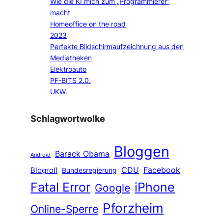
Wie die KI mich zum „Programmierer“
macht
Homeoffice on the road
2023
Perfekte Bildschirmaufzeichnung aus den
Mediatheken
Elektroauto
PF-BITS 2.0.
UKW.
Schlagwortwolke
Bloggen
Barack Obama
Android
CDU
Facebook
Blogroll
Bundesregierung
Fatal Error
iPhone
Google
Pforzheim
Online-Sperre