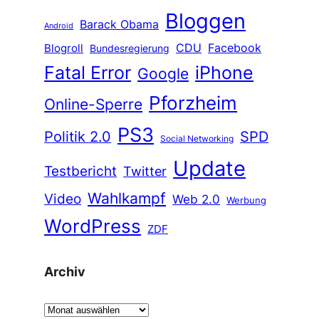
Bloggen
Barack Obama
Android
CDU
Facebook
Blogroll
Bundesregierung
Fatal Error
iPhone
Google
Pforzheim
Online-Sperre
PS3
Politik 2.0
SPD
Social Networking
Update
Testbericht
Twitter
Wahlkampf
Video
Web 2.0
Werbung
WordPress
ZDF
Archiv
A