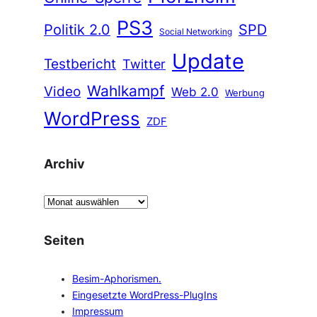
PS3
Politik 2.0
SPD
Social Networking
Update
Testbericht
Twitter
Wahlkampf
Video
Web 2.0
Werbung
WordPress
ZDF
Archiv
A
r
c
Seiten
h
i
Besim-Aphorismen.
v
Eingesetzte WordPress-PlugIns
Impressum