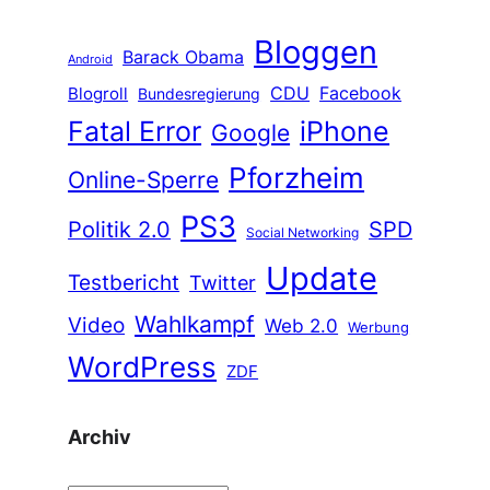
Bloggen
Barack Obama
Android
CDU
Facebook
Blogroll
Bundesregierung
Fatal Error
iPhone
Google
Pforzheim
Online-Sperre
PS3
Politik 2.0
SPD
Social Networking
Update
Testbericht
Twitter
Wahlkampf
Video
Web 2.0
Werbung
WordPress
ZDF
Archiv