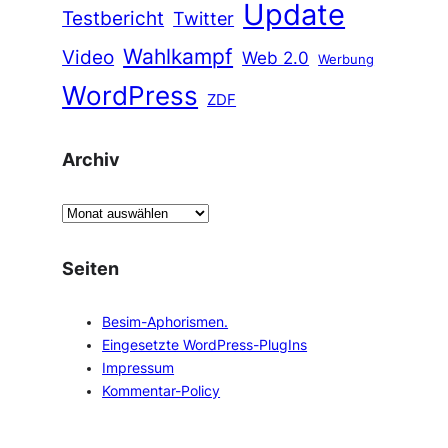
Update
Testbericht
Twitter
Wahlkampf
Video
Web 2.0
Werbung
WordPress
ZDF
Archiv
A
r
c
Seiten
h
i
Besim-Aphorismen.
v
Eingesetzte WordPress-PlugIns
Impressum
Kommentar-Policy