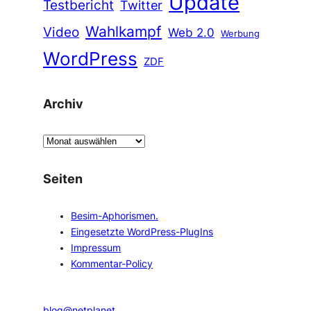
Update
Testbericht
Twitter
Wahlkampf
Video
Web 2.0
Werbung
WordPress
ZDF
Archiv
A
r
c
Seiten
h
i
Besim-Aphorismen.
v
Eingesetzte WordPress-PlugIns
Impressum
Kommentar-Policy
blog@netplanet