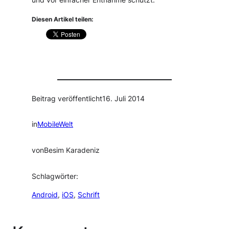
und vor einfacher Entnahme schützt.
Diesen Artikel teilen:
Beitrag veröffentlicht
16. Juli 2014
in
MobileWelt
von
Besim Karadeniz
Schlagwörter:
Android
, 
iOS
, 
Schrift