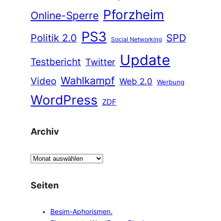
Pforzheim
Online-Sperre
PS3
Politik 2.0
SPD
Social Networking
Update
Testbericht
Twitter
Wahlkampf
Video
Web 2.0
Werbung
WordPress
ZDF
Archiv
A
r
c
Seiten
h
i
Besim-Aphorismen.
v