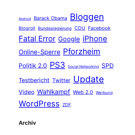
Bloggen
Barack Obama
Android
CDU
Facebook
Blogroll
Bundesregierung
Fatal Error
iPhone
Google
Pforzheim
Online-Sperre
PS3
Politik 2.0
SPD
Social Networking
Update
Testbericht
Twitter
Wahlkampf
Video
Web 2.0
Werbung
WordPress
ZDF
Archiv