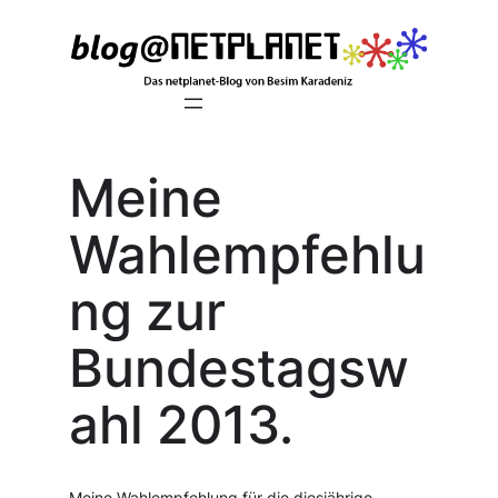
Zum
Inhalt
springen
Meine
Wahlempfehlu
ng zur
Bundestagsw
ahl 2013.
Meine Wahlempfehlung für die diesjährige