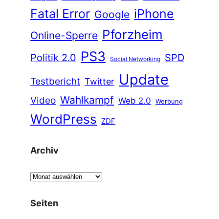
Fatal Error
iPhone
Google
Pforzheim
Online-Sperre
PS3
Politik 2.0
SPD
Social Networking
Update
Testbericht
Twitter
Wahlkampf
Video
Web 2.0
Werbung
WordPress
ZDF
Archiv
A
r
c
Seiten
h