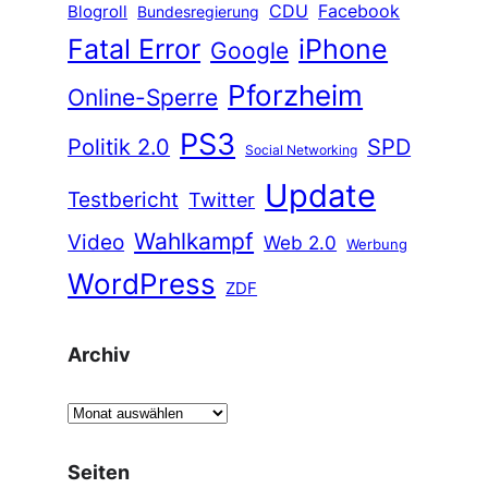
CDU
Facebook
Blogroll
Bundesregierung
Fatal Error
iPhone
Google
Pforzheim
Online-Sperre
PS3
Politik 2.0
SPD
Social Networking
Update
Testbericht
Twitter
Wahlkampf
Video
Web 2.0
Werbung
WordPress
ZDF
Archiv
A
r
c
Seiten
h