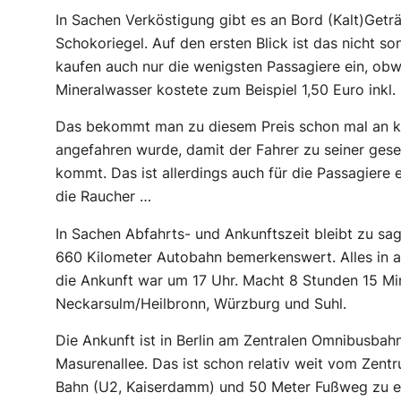
In Sachen Verköstigung gibt es an Bord (Kalt)Getr
Schokoriegel. Auf den ersten Blick ist das nicht so
kaufen auch nur die wenigsten Passagiere ein, obwo
Mineralwasser kostete zum Beispiel 1,50 Euro inkl.
Das bekommt man zu diesem Preis schon mal an kei
angefahren wurde, damit der Fahrer zu seiner ges
kommt. Das ist allerdings auch für die Passagier
die Raucher …
In Sachen Abfahrts- und Ankunftszeit bleibt zu sag
660 Kilometer Autobahn bemerkenswert. Alles in al
die Ankunft war um 17 Uhr. Macht 8 Stunden 15 Min
Neckarsulm/Heilbronn, Würzburg und Suhl.
Die Ankunft ist in Berlin am Zentralen Omnibusbah
Masurenallee. Das ist schon relativ weit vom Zentr
Bahn (U2, Kaiserdamm) und 50 Meter Fußweg zu erre