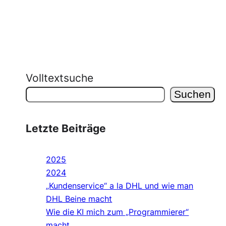
Volltextsuche
Suchen
Letzte Beiträge
2025
2024
„Kundenservice“ a la DHL und wie man
DHL Beine macht
Wie die KI mich zum „Programmierer“
macht