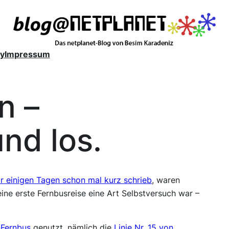
y
Impressum
n –
nd los.
r einigen Tagen schon mal kurz schrieb
, waren
ne erste Fernbusreise eine Art Selbstversuch war –
Fernbus
genutzt, nämlich die
Linie Nr. 15 von