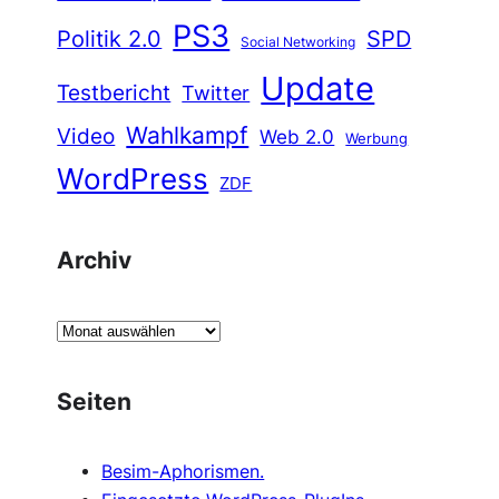
PS3
Politik 2.0
SPD
Social Networking
Update
Testbericht
Twitter
Wahlkampf
Video
Web 2.0
Werbung
WordPress
ZDF
Archiv
A
r
c
Seiten
h
i
Besim-Aphorismen.
v