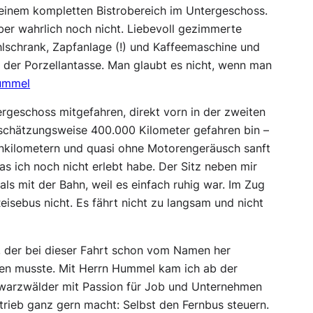
inem kompletten Bistrobereich im Untergeschoss.
ber wahrlich noch nicht. Liebevoll gezimmerte
hlschrank, Zapfanlage (!) und Kaffeemaschine und
 der Porzellantasse. Man glaubt es nicht, wenn man
Hummel
ergeschoss mitgefahren, direkt vorn in der zweiten
schätzungsweise 400.000 Kilometer gefahren bin –
nkilometern und quasi ohne Motorengeräusch sanft
s ich noch nicht erlebt habe. Der Sitz neben mir
als mit der Bahn, weil es einfach ruhig war. Im Zug
isebus nicht. Es fährt nicht zu langsam und nicht
r, der bei dieser Fahrt schon vom Namen her
en musste. Mit Herrn Hummel kam ich ab der
chwarzwälder mit Passion für Job und Unternehmen
etrieb ganz gern macht: Selbst den Fernbus steuern.