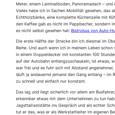
Meter, einem Laminatboden, Panoramadach – und e
Vieles habe ich in Sachen Mobilität gesehen, das a
Echtholzbänke, eine komplette Küchenzeile mit Kü
den Kaffee gab es nicht im Pappbecher, sondern in
es nicht selbst gesehen hat:
Bistrobus von Auto-
Die erste Hälfte der Strecke bin ich diesmal im Ob
Reihe. Und auch wenn ich in meinem Leben schon 
in einem Doppeldecker mit konstanten 100 Stunde
auf der Autobahn entlangzuschaukeln, ist etwas, wa
war frei und es fuhr sich mit Abstand angenehmer, 
läuft ja andauernd jemand den Gang entlang – im Re
zu schnell und einfach nur konstant.
Das lag und liegt sicherlich vor allem am Busfahre
erkennbar etwas mit dem Unternehmen zu tun hab
Jagsttalraststätte ins Gespräch und als echter S
tut er das, was er als Werkstattleiter im eigenen B