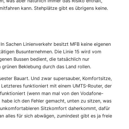
n, was aber natürlich immer das Risiko enthält,
tfahren kann. Stehplätze gibt es übrigens keine.
In Sachen Linienverkehr besitzt MFB keine eigenen
 tätigen Busunternehmen. Die Linie 15 wird vom
nen Bussen bedient, die tatsächlich nur
n grünen Beklebung durch das Land rollen.
uester Bauart. Und zwar supersauber, Komfortsitze,
 Letzteres funktioniert mit einem UMTS-Router, der
g funktioniert (wenn man mal von den Vodafone-
t habe ich den Fehler gemacht, unten zu sitzen, was
 unkomfortableren Sitzkomfort daherkommt, dafür
n alles für sich abwägen, zumindest gibt es ja freie