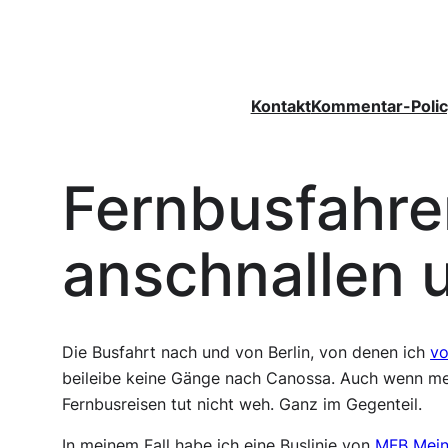
Zum
Inhalt
springen
Kontakt
Kommentar-Polic
Fernbusfahre
anschnallen u
Die Busfahrt nach und von Berlin, von denen ich
vo
beileibe keine Gänge nach Canossa. Auch wenn mei
Fernbusreisen tut nicht weh. Ganz im Gegenteil.
In meinem Fall habe ich eine Buslinie von
MFB Mein