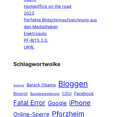
Homeoffice on the road
2023
Perfekte Bildschirmaufzeichnung aus
den Mediatheken
Elektroauto
PF-BITS 2.0.
UKW.
Schlagwortwolke
Bloggen
Barack Obama
Android
CDU
Facebook
Blogroll
Bundesregierung
Fatal Error
iPhone
Google
Pforzheim
Online-Sperre