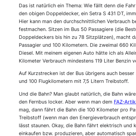
Das ist natürlich ein Thema: Wie fällt denn die F
den obigen Doppeldecker, ein Setra S 431 DT, imme
Hier kann man den durchschnittlichen Verbrauch be
festmachen. Sitzen im Bus 50 Passagiere (die Bestu
Doppeldeckers bis hin zu 78 Sitzplätzen), macht da
Passagier und 100 Kilometern. Die zweimal 660 Kil
Diesel. Mit meinem eigenen Auto hätte ich als Allein
Kilometer Verbrauch mindestens 119 Liter Benzin v
Auf Kurzstrecken ist der Bus übrigens auch besser 
und 100 Flugkilometern mit 7,5 Litern Treibstoff.
Und die Bahn? Man glaubt natürlich, die Bahn wär
den Fernbus locker. Aber wenn man dem
FAZ-Artik
mag, dann fährt die Bahn die 100 Kilometer pro Pas
Treibstoff (wenn man den Energieverbrauch entspr
lässt staunen. Okay, die Bahn fährt elektrisch un
einkaufen bzw. produzieren, aber automatisch spar