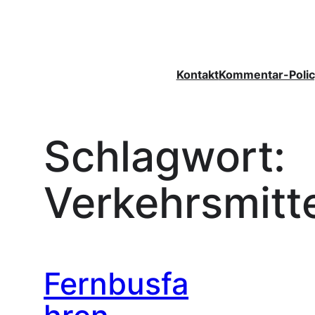
Zum
Inhalt
springen
Kontakt
Kommentar-Polic
Schlagwort:
Verkehrsmitt
Fernbusfa