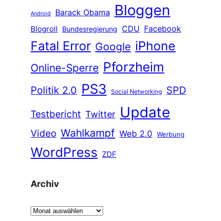
Bloggen
Barack Obama
Android
CDU
Facebook
Blogroll
Bundesregierung
Fatal Error
iPhone
Google
Pforzheim
Online-Sperre
PS3
Politik 2.0
SPD
Social Networking
Update
Testbericht
Twitter
Wahlkampf
Video
Web 2.0
Werbung
WordPress
ZDF
Archiv
A