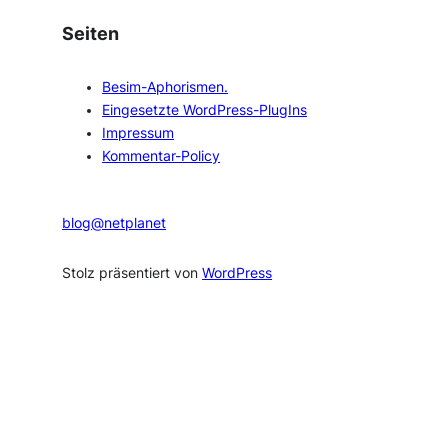
r
c
Seiten
h
i
Besim-Aphorismen.
v
Eingesetzte WordPress-PlugIns
Impressum
Kommentar-Policy
blog@netplanet
Stolz präsentiert von
WordPress