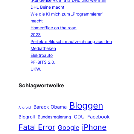
„Kundenservice“ a la DHL und wie man
DHL Beine macht
Wie die KI mich zum „Programmierer“
macht
Homeoffice on the road
2023
Perfekte Bildschirmaufzeichnung aus den
Mediatheken
Elektroauto
PF-BITS 2.0.
UKW.
Schlagwortwolke
Bloggen
Barack Obama
Android
CDU
Facebook
Blogroll
Bundesregierung
Fatal Error
iPhone
Google