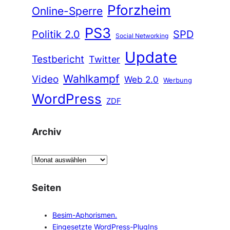
Pforzheim
Online-Sperre
PS3
Politik 2.0
SPD
Social Networking
Update
Testbericht
Twitter
Wahlkampf
Video
Web 2.0
Werbung
WordPress
ZDF
Archiv
A
r
c
Seiten
h
i
Besim-Aphorismen.
v
Eingesetzte WordPress-PlugIns