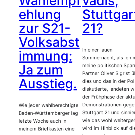
Wahlempf
vadis,
ehlung
Stuttgar
zur S21-
21?
Volksabst
In einer lauen
immung:
Sommernacht, als ich 
Ja zum
meine politischen Spar
Partner Oliver Sigrist 
Ausstieg.
dies und das in der Poli
diskutierte, landeten wi
der Frühphase der aktu
Demonstrationen gege
Wie jeder wahlberechtigte
Stuttgart 21 und sinnie
Baden-Württemberger lag
wie das wohl weiterge
letzte Woche auch in
wird im Hinblick auf di
meinem Briefkasten eine