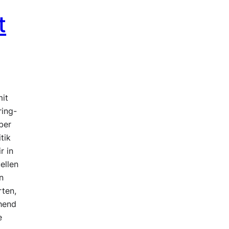
t
mit
ring-
über
tik
r in
ellen
n
rten,
hend
e