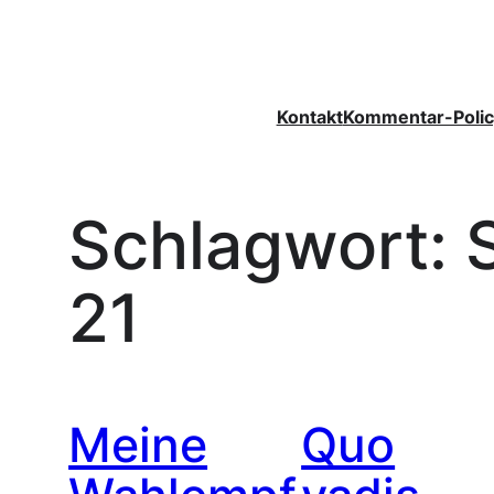
Zum
Inhalt
springen
Kontakt
Kommentar-Polic
Schlagwort:
21
Meine
Quo