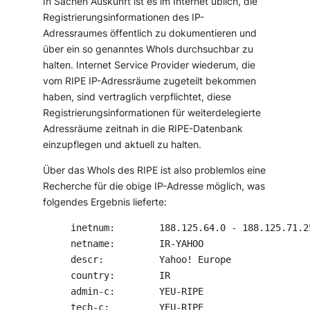
In Sachen Auskunft ist es im Internet üblich, die
Registrierungsinformationen des IP-
Adressraumes öffentlich zu dokumentieren und
über ein so genanntes
WhoIs
durchsuchbar zu
halten. Internet Service Provider wiederum, die
vom RIPE IP-Adressräume zugeteilt bekommen
haben, sind vertraglich verpflichtet, diese
Registrierungsinformationen für weiterdelegierte
Adressräume zeitnah in die RIPE-Datenbank
einzupflegen und aktuell zu halten.
Über das WhoIs des RIPE ist also problemlos eine
Recherche für die obige IP-Adresse möglich, was
folgendes Ergebnis lieferte:
inetnum:        188.125.64.0 - 188.125.71.25
netname:        IR-YAHOO

descr:          Yahoo! Europe

country:        IR

admin-c:        YEU-RIPE

tech-c:         YEU-RIPE
