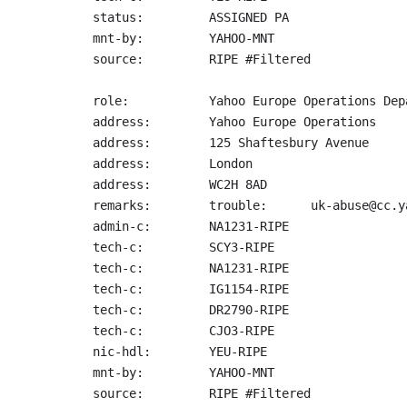
status:         ASSIGNED PA

mnt-by:         YAHOO-MNT

source:         RIPE #Filtered

role:           Yahoo Europe Operations Depa
address:        Yahoo Europe Operations

address:        125 Shaftesbury Avenue

address:        London

address:        WC2H 8AD

remarks:        trouble:      uk-abuse@cc.ya
admin-c:        NA1231-RIPE

tech-c:         SCY3-RIPE

tech-c:         NA1231-RIPE

tech-c:         IG1154-RIPE

tech-c:         DR2790-RIPE

tech-c:         CJO3-RIPE

nic-hdl:        YEU-RIPE

mnt-by:         YAHOO-MNT

source:         RIPE #Filtered
