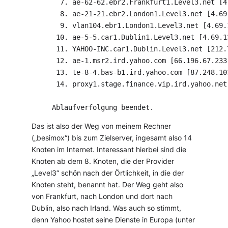
  7. ae-62-62.ebr2.Frankfurt1.Level3.net [4.
  8. ae-21-21.ebr2.London1.Level3.net [4.69.
  9. vlan104.ebr1.London1.Level3.net [4.69.1
 10. ae-5-5.car1.Dublin1.Level3.net [4.69.13
 11. YAHOO-INC.car1.Dublin.Level3.net [212.7
 12. ae-1.msr2.ird.yahoo.com [66.196.67.233]
 13. te-8-4.bas-b1.ird.yahoo.com [87.248.101
 14. proxy1.stage.finance.vip.ird.yahoo.net
Ablaufverfolgung beendet.
Das ist also der Weg von meinem Rechner
(„besimox“) bis zum Zielserver, ingesamt also 14
Knoten im Internet. Interessant hierbei sind die
Knoten ab dem 8. Knoten, die der Provider
„Level3“ schön nach der Örtlichkeit, in die der
Knoten steht, benannt hat. Der Weg geht also
von Frankfurt, nach London und dort nach
Dublin, also nach Irland. Was auch so stimmt,
denn Yahoo hostet seine Dienste in Europa (unter