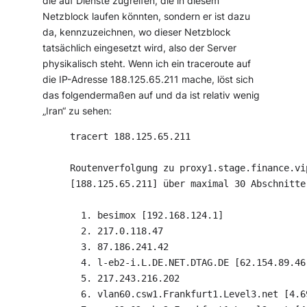
die auf Dienste zugreifen, die in diesem
Netzblock laufen könnten, sondern er ist dazu
da, kennzuzeichnen, wo dieser Netzblock
tatsächlich eingesetzt wird, also der Server
physikalisch steht. Wenn ich ein traceroute auf
die IP-Adresse 188.125.65.211 mache, löst sich
das folgendermaßen auf und da ist relativ wenig
„Iran“ zu sehen:
tracert 188.125.65.211

Routenverfolgung zu proxy1.stage.finance.vi
[188.125.65.211] über maximal 30 Abschnitte:
  1. besimox [192.168.124.1]

  2. 217.0.118.47

  3. 87.186.241.42

  4. l-eb2-i.L.DE.NET.DTAG.DE [62.154.89.46]
  5. 217.243.216.202

  6. vlan60.csw1.Frankfurt1.Level3.net [4.69