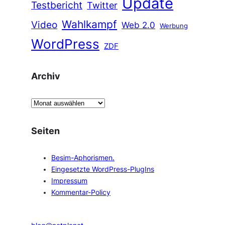
Update
Testbericht
Twitter
Wahlkampf
Video
Web 2.0
Werbung
WordPress
ZDF
Archiv
A
r
c
Seiten
h
i
Besim-Aphorismen.
v
Eingesetzte WordPress-PlugIns
Impressum
Kommentar-Policy