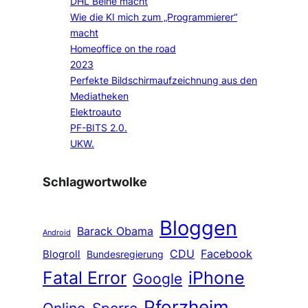
DHL Beine macht
Wie die KI mich zum „Programmierer“
macht
Homeoffice on the road
2023
Perfekte Bildschirmaufzeichnung aus den
Mediatheken
Elektroauto
PF-BITS 2.0.
UKW.
Schlagwortwolke
Bloggen
Barack Obama
Android
CDU
Facebook
Blogroll
Bundesregierung
Fatal Error
iPhone
Google
Pforzheim
Online-Sperre