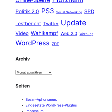
PS3
Politik 2.0
SPD
Social Networking
Update
Testbericht
Twitter
Wahlkampf
Video
Web 2.0
Werbung
WordPress
ZDF
Archiv
A
r
c
Seiten
h
i
Besim-Aphorismen.
v
Eingesetzte WordPress-PlugIns
Impressum