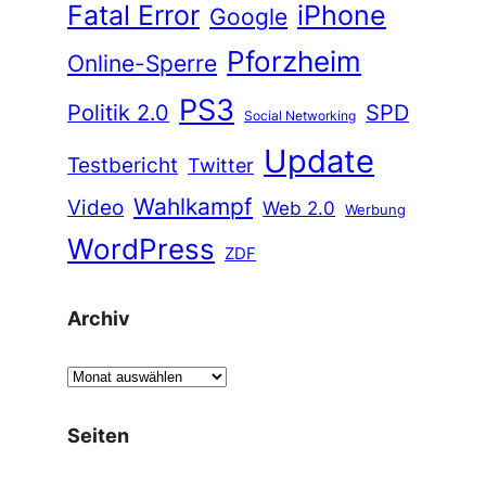
Fatal Error
iPhone
Google
Pforzheim
Online-Sperre
PS3
Politik 2.0
SPD
Social Networking
Update
Testbericht
Twitter
Wahlkampf
Video
Web 2.0
Werbung
WordPress
ZDF
Archiv
A
r
c
Seiten
h
i