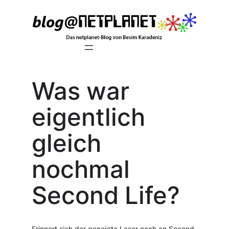
Zum
Inhalt
springen
Was war
eigentlich
gleich
nochmal
Second Life?
Erinnert sich der geneigte Leser noch an Second