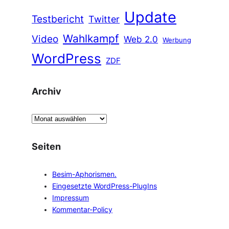
Update
Testbericht
Twitter
Wahlkampf
Video
Web 2.0
Werbung
WordPress
ZDF
Archiv
A
r
c
Seiten
h
i
Besim-Aphorismen.
v
Eingesetzte WordPress-PlugIns
Impressum
Kommentar-Policy