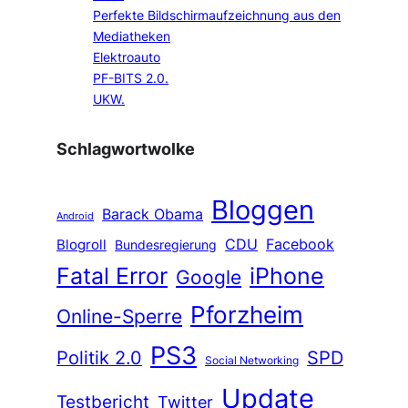
Perfekte Bildschirmaufzeichnung aus den
Mediatheken
Elektroauto
PF-BITS 2.0.
UKW.
Schlagwortwolke
Bloggen
Barack Obama
Android
CDU
Facebook
Blogroll
Bundesregierung
Fatal Error
iPhone
Google
Pforzheim
Online-Sperre
PS3
Politik 2.0
SPD
Social Networking
Update
Testbericht
Twitter