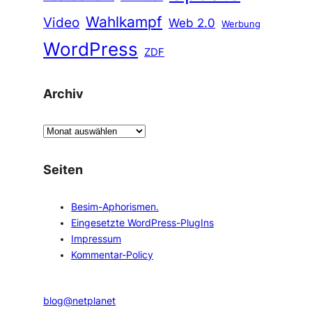
Wahlkampf
Video
Web 2.0
Werbung
WordPress
ZDF
Archiv
A
r
c
Seiten
h
i
Besim-Aphorismen.
v
Eingesetzte WordPress-PlugIns
Impressum
Kommentar-Policy
blog@netplanet