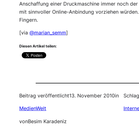
Anschaffung einer Druckmaschine immer noch der 
mit sinnvoller Online-Anbindung vorziehen würden.
Fingern.
[via
@marian_semm
]
Diesen Artikel teilen:
Beitrag veröffentlicht
13. November 2010
in
Schlag
MedienWelt
Intern
von
Besim Karadeniz