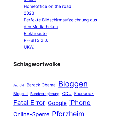
Homeoffice on the road
2023
Perfekte Bildschirmaufzeichnung aus
den Mediatheken
Elektroauto
PF-BITS 2.0.
UKW.
Schlagwortwolke
Bloggen
Barack Obama
Android
CDU
Facebook
Blogroll
Bundesregierung
Fatal Error
iPhone
Google
Pforzheim
Online-Sperre