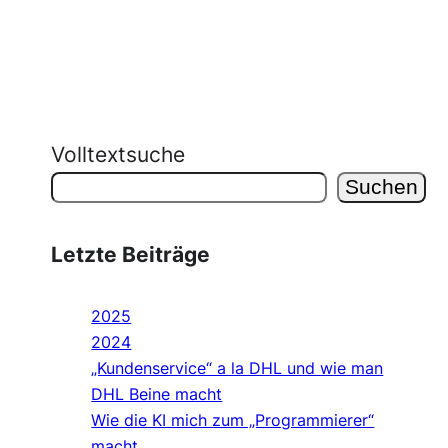
Volltextsuche
Suchen
Letzte Beiträge
2025
2024
„Kundenservice“ a la DHL und wie man
DHL Beine macht
Wie die KI mich zum „Programmierer“
macht