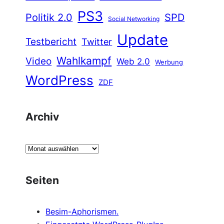
PS3
Politik 2.0
SPD
Social Networking
Update
Testbericht
Twitter
Wahlkampf
Video
Web 2.0
Werbung
WordPress
ZDF
Archiv
A
r
c
Seiten
h
i
Besim-Aphorismen.
v