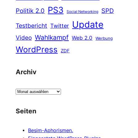
PS3
Politik 2.0
SPD
Social Networking
Update
Testbericht
Twitter
Wahlkampf
Video
Web 2.0
Werbung
WordPress
ZDF
Archiv
A
r
c
Seiten
h
i
Besim-Aphorismen.
v