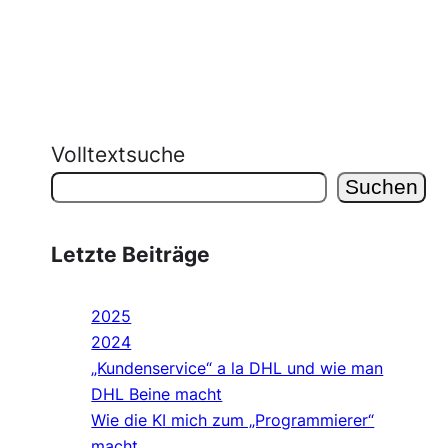
Volltextsuche
Suchen
Letzte Beiträge
2025
2024
„Kundenservice“ a la DHL und wie man
DHL Beine macht
Wie die KI mich zum „Programmierer“
macht