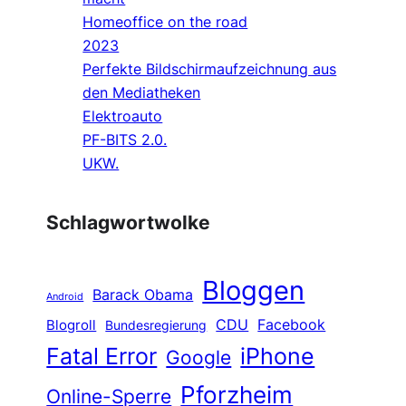
Homeoffice on the road
2023
Perfekte Bildschirmaufzeichnung aus
den Mediatheken
Elektroauto
PF-BITS 2.0.
UKW.
Schlagwortwolke
Bloggen
Barack Obama
Android
CDU
Facebook
Blogroll
Bundesregierung
Fatal Error
iPhone
Google
Pforzheim
Online-Sperre