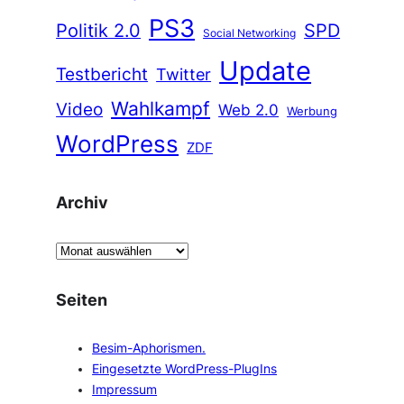
PS3
Politik 2.0
SPD
Social Networking
Update
Testbericht
Twitter
Wahlkampf
Video
Web 2.0
Werbung
WordPress
ZDF
Archiv
A
r
c
Seiten
h
i
Besim-Aphorismen.
v
Eingesetzte WordPress-PlugIns
Impressum