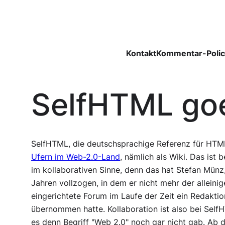
Zum
Inhalt
springen
Kontakt
Kommentar-Polic
SelfHTML goe
SelfHTML, die deutschsprachige Referenz für HT
Ufern im Web-2.0-Land
, nämlich als Wiki. Das is
im kollaborativen Sinne, denn das hat Stefan Münz
Jahren vollzogen, in dem er nicht mehr der alleini
eingerichtete Forum im Laufe der Zeit ein Redakti
übernommen hatte. Kollaboration ist also bei Self
es denn Begriff "Web 2.0" noch gar nicht gab. Ab 