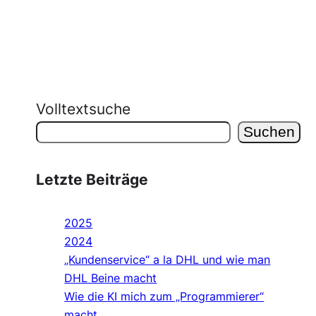
Volltextsuche
Suchen
Letzte Beiträge
2025
2024
„Kundenservice“ a la DHL und wie man
DHL Beine macht
Wie die KI mich zum „Programmierer“
macht