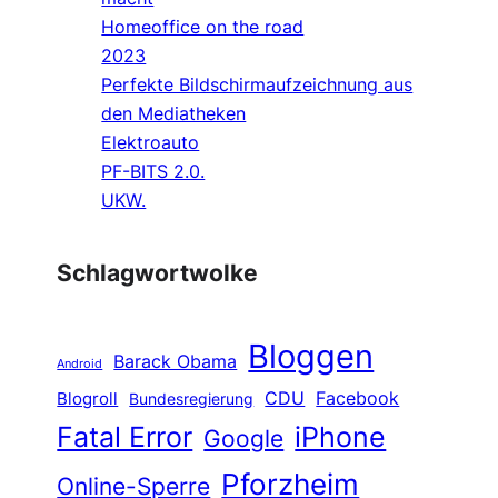
Homeoffice on the road
2023
Perfekte Bildschirmaufzeichnung aus
den Mediatheken
Elektroauto
PF-BITS 2.0.
UKW.
Schlagwortwolke
Bloggen
Barack Obama
Android
CDU
Facebook
Blogroll
Bundesregierung
Fatal Error
iPhone
Google
Pforzheim
Online-Sperre