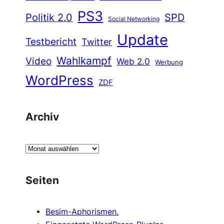
PS3
Politik 2.0
SPD
Social Networking
Update
Testbericht
Twitter
Wahlkampf
Video
Web 2.0
Werbung
WordPress
ZDF
Archiv
A
r
c
Seiten
h
i
Besim-Aphorismen.
v