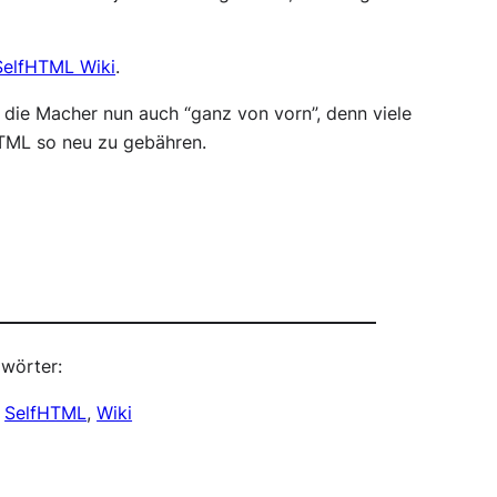
SelfHTML Wiki
.
 die Macher nun auch “ganz von vorn”, denn viele
fHTML so neu zu gebähren.
wörter:
 
SelfHTML
, 
Wiki