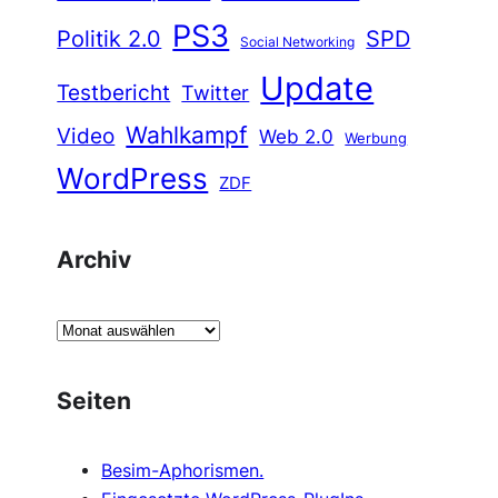
PS3
Politik 2.0
SPD
Social Networking
Update
Testbericht
Twitter
Wahlkampf
Video
Web 2.0
Werbung
WordPress
ZDF
Archiv
A
r
c
Seiten
h
i
Besim-Aphorismen.
v