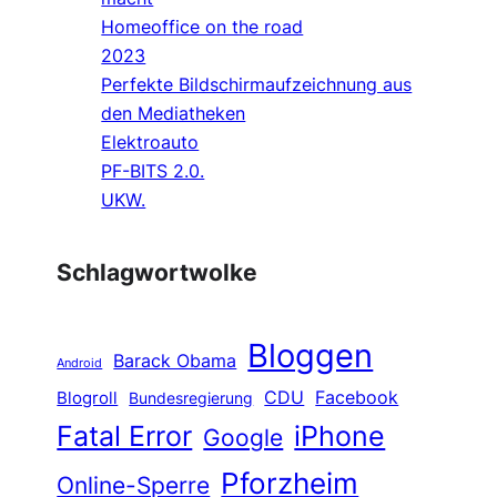
Homeoffice on the road
2023
Perfekte Bildschirmaufzeichnung aus
den Mediatheken
Elektroauto
PF-BITS 2.0.
UKW.
Schlagwortwolke
Bloggen
Barack Obama
Android
CDU
Facebook
Blogroll
Bundesregierung
Fatal Error
iPhone
Google
Pforzheim
Online-Sperre