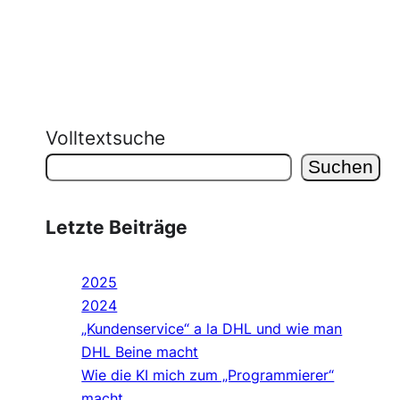
Volltextsuche
Suchen
Letzte Beiträge
2025
2024
„Kundenservice“ a la DHL und wie man
DHL Beine macht
Wie die KI mich zum „Programmierer“
macht