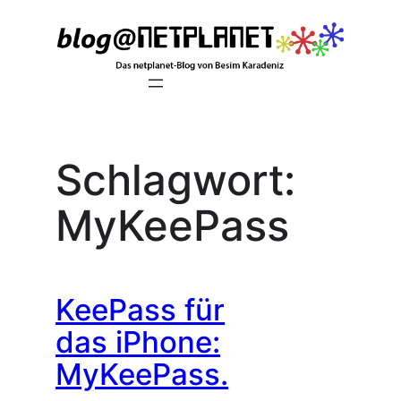
Zum
Inhalt
springen
Schlagwort:
MyKeePass
KeePass für
das iPhone:
MyKeePass.