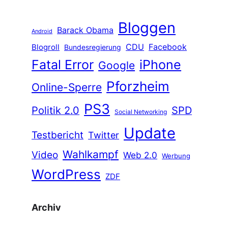
Bloggen
Barack Obama
Android
CDU
Facebook
Blogroll
Bundesregierung
Fatal Error
iPhone
Google
Pforzheim
Online-Sperre
PS3
Politik 2.0
SPD
Social Networking
Update
Testbericht
Twitter
Wahlkampf
Video
Web 2.0
Werbung
WordPress
ZDF
Archiv