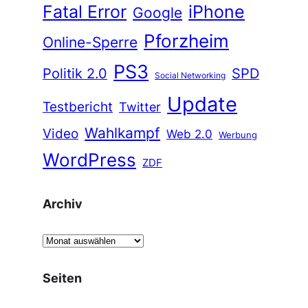
Fatal Error
iPhone
Google
Pforzheim
Online-Sperre
PS3
Politik 2.0
SPD
Social Networking
Update
Testbericht
Twitter
Wahlkampf
Video
Web 2.0
Werbung
WordPress
ZDF
Archiv
A
r
c
Seiten
h
i