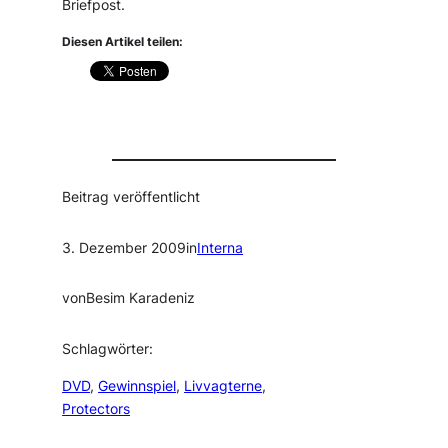
Briefpost.
Diesen Artikel teilen:
Beitrag veröffentlicht
3. Dezember 2009
in
Interna
von
Besim Karadeniz
Schlagwörter:
DVD
, 
Gewinnspiel
, 
Livvagterne
, 
Protectors