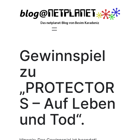
Zum
Inhalt
springen
Gewinnspiel
zu
„PROTECTOR
S – Auf Leben
und Tod“.
Hinweis: Das Gewinnspiel ist beendet!