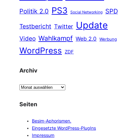
PS3
Politik 2.0
SPD
Social Networking
Update
Testbericht
Twitter
Wahlkampf
Video
Web 2.0
Werbung
WordPress
ZDF
Archiv
A
r
c
Seiten
h
i
Besim-Aphorismen.
v
Eingesetzte WordPress-PlugIns
Impressum