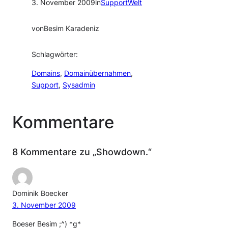
3. November 2009
in
SupportWelt
von
Besim Karadeniz
Schlagwörter:
Domains
, 
Domainübernahmen
, 
Support
, 
Sysadmin
Kommentare
8 Kommentare zu „Showdown.“
Dominik Boecker
3. November 2009
Boeser Besim ;^) *g*