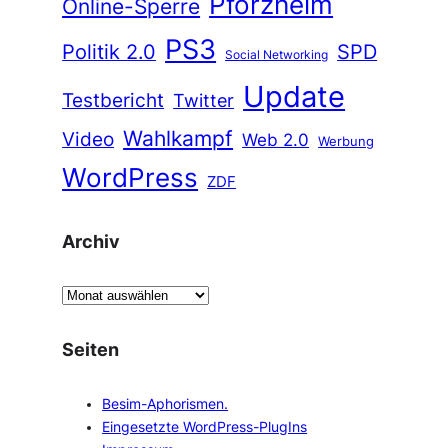
Pforzheim
Online-Sperre
PS3
Politik 2.0
SPD
Social Networking
Update
Testbericht
Twitter
Wahlkampf
Video
Web 2.0
Werbung
WordPress
ZDF
Archiv
A
r
c
Seiten
h
i
Besim-Aphorismen.
v
Eingesetzte WordPress-PlugIns