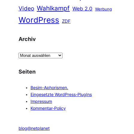
Wahlkampf
Video
Web 2.0
Werbung
WordPress
ZDF
Archiv
A
r
c
Seiten
h
i
Besim-Aphorismen.
v
Eingesetzte WordPress-PlugIns
Impressum
Kommentar-Policy
blog@netplanet