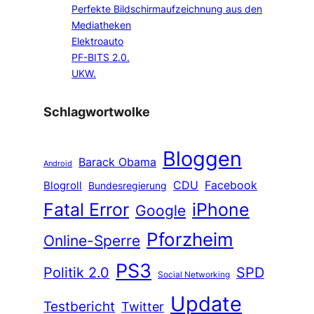
Perfekte Bildschirmaufzeichnung aus den
Mediatheken
Elektroauto
PF-BITS 2.0.
UKW.
Schlagwortwolke
Bloggen
Barack Obama
Android
CDU
Facebook
Blogroll
Bundesregierung
Fatal Error
iPhone
Google
Pforzheim
Online-Sperre
PS3
Politik 2.0
SPD
Social Networking
Update
Testbericht
Twitter