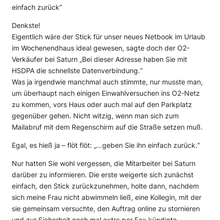
einfach zurück“
Denkste!
Eigentlich wäre der Stick für unser neues Netbook im Urlaub
im Wochenendhaus ideal gewesen, sagte doch der O2-
Verkäufer bei Saturn „Bei dieser Adresse haben Sie mit
HSDPA die schnellste Datenverbindung.“
Was ja irgendwie manchmal auch stimmte, nur musste man,
um überhaupt nach einigen Einwahlversuchen ins O2-Netz
zu kommen, vors Haus oder auch mal auf den Parkplatz
gegenüber gehen. Nicht witzig, wenn man sich zum
Mailabruf mit dem Regenschirm auf die Straße setzen muß.
Egal, es hieß ja – flöt flöt: „…geben Sie ihn einfach zurück.“
Nur hatten Sie wohl vergessen, die Mitarbeiter bei Saturn
darüber zu informieren. Die erste weigerte sich zunächst
einfach, den Stick zurückzunehmen, holte dann, nachdem
sich meine Frau nicht abwimmeln ließ, eine Kollegin, mit der
sie gemeinsam versuchte, den Auftrag online zu stornieren
und zur Sicherheit noch mal extra per Fax kündigte.