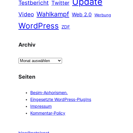
Update
Testbericht
Twitter
Wahlkampf
Video
Web 2.0
Werbung
WordPress
ZDF
Archiv
A
r
c
Seiten
h
i
Besim-Aphorismen.
v
Eingesetzte WordPress-PlugIns
Impressum
Kommentar-Policy
blog@netplanet