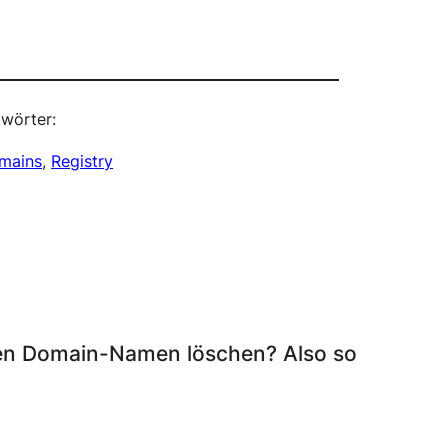
wörter:
mains
, 
Registry
nen Domain-Namen löschen? Also so