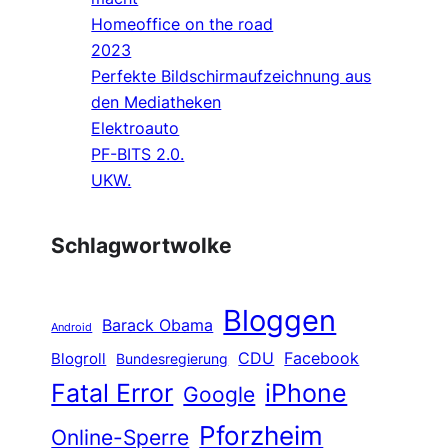
Homeoffice on the road
2023
Perfekte Bildschirmaufzeichnung aus
den Mediatheken
Elektroauto
PF-BITS 2.0.
UKW.
Schlagwortwolke
Bloggen
Barack Obama
Android
CDU
Facebook
Blogroll
Bundesregierung
Fatal Error
iPhone
Google
Pforzheim
Online-Sperre