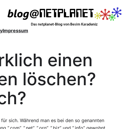
y
Impressum
rklich einen
n löschen?
ich?
 für sich. Während man es bei den so genannten
com”, “.net”, “.org”, “.biz” und “.info” gewohnt