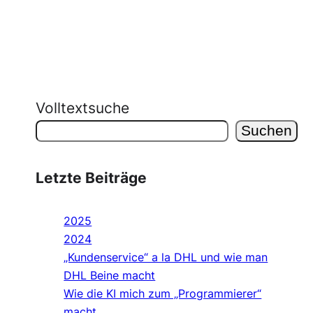
Volltextsuche
Suchen
Letzte Beiträge
2025
2024
„Kundenservice“ a la DHL und wie man
DHL Beine macht
Wie die KI mich zum „Programmierer“
macht