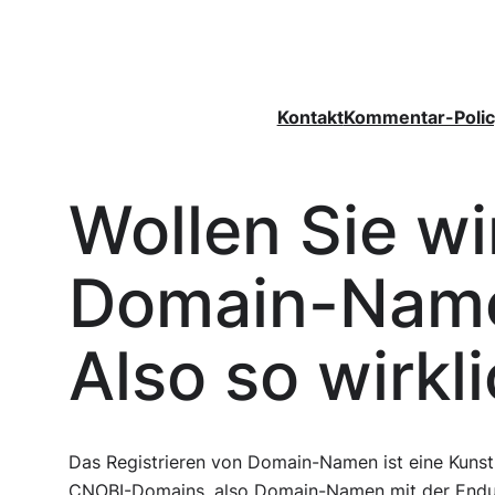
Zum
Inhalt
springen
Kontakt
Kommentar-Polic
Wollen Sie wi
Domain-Name
Also so wirkl
Das Registrieren von Domain-Namen ist eine Kunst
CNOBI-Domains, also Domain-Namen mit der Endung “.