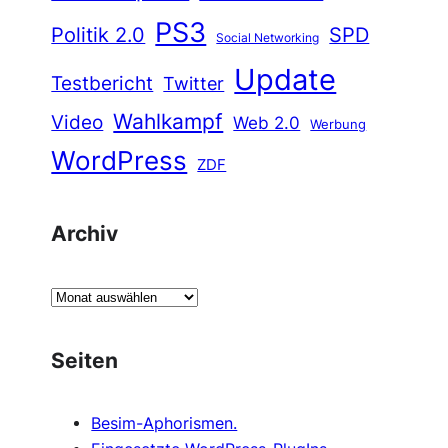
PS3
Politik 2.0
SPD
Social Networking
Update
Testbericht
Twitter
Wahlkampf
Video
Web 2.0
Werbung
WordPress
ZDF
Archiv
A
r
c
Seiten
h
i
Besim-Aphorismen.
v