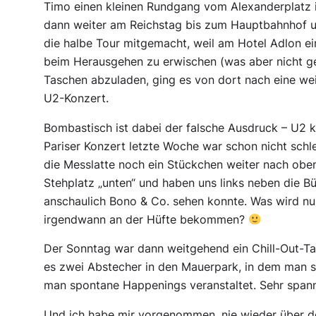
Timo einen kleinen Rundgang vom Alexanderplatz 
dann weiter am Reichstag bis zum Hauptbahnhof 
die halbe Tour mitgemacht, weil am Hotel Adlon e
beim Herausgehen zu erwischen (was aber nicht ge
Taschen abzuladen, ging es von dort nach eine w
U2-Konzert.
Bombastisch ist dabei der falsche Ausdruck – U2 
Pariser Konzert letzte Woche war schon nicht schle
die Messlatte noch ein Stückchen weiter nach obe
Stehplatz „unten“ und haben uns links neben die Bü
anschaulich Bono & Co. sehen konnte. Was wird nur
irgendwann an der Hüfte bekommen?
Der Sonntag war dann weitgehend ein Chill-Out-Ta
es zwei Abstecher in den Mauerpark, in dem man s
man spontane Happenings veranstaltet. Sehr span
Und ich habe mir vorgenommen, nie wieder über de