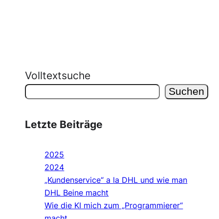
Volltextsuche
Suchen
Letzte Beiträge
2025
2024
„Kundenservice“ a la DHL und wie man
DHL Beine macht
Wie die KI mich zum „Programmierer“
macht