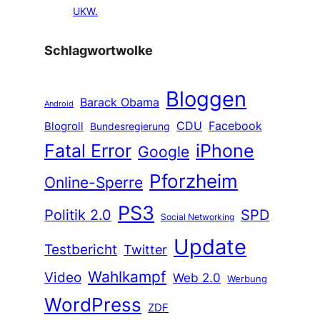
UKW.
Schlagwortwolke
Bloggen
Barack Obama
Android
CDU
Facebook
Blogroll
Bundesregierung
Fatal Error
iPhone
Google
Pforzheim
Online-Sperre
PS3
Politik 2.0
SPD
Social Networking
Update
Testbericht
Twitter
Wahlkampf
Video
Web 2.0
Werbung
WordPress
ZDF