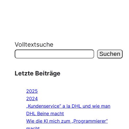
Volltextsuche
Suchen
Letzte Beiträge
2025
2024
„Kundenservice“ a la DHL und wie man
DHL Beine macht
Wie die KI mich zum „Programmierer“
macht