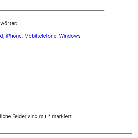
wörter:
id
, 
iPhone
, 
Mobiltelefone
, 
Windows
e
liche Felder sind mit
*
markiert