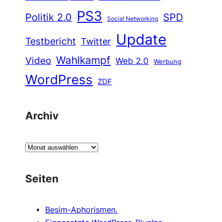
PS3
Politik 2.0
SPD
Social Networking
Update
Testbericht
Twitter
Wahlkampf
Video
Web 2.0
Werbung
WordPress
ZDF
Archiv
A
r
c
Seiten
h
i
Besim-Aphorismen.
v