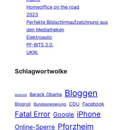
Homeoffice on the road
2023
Perfekte Bildschirmaufzeichnung aus
den Mediatheken
Elektroauto
PF-BITS 2.0.
UKW.
Schlagwortwolke
Bloggen
Barack Obama
Android
CDU
Facebook
Blogroll
Bundesregierung
Fatal Error
iPhone
Google
Pforzheim
Online-Sperre